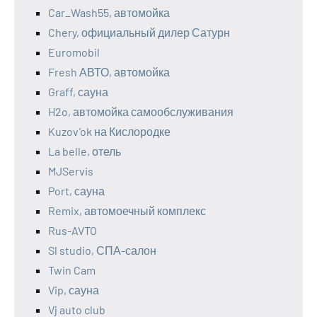
Car_Wash55, автомойка
Chery, официальный дилер Сатурн
Euromobil
Fresh АВТО, автомойка
Graff, сауна
H2o, автомойка самообслуживания
Kuzov’ok на Кислородке
La belle, отель
MJServis
Port, сауна
Remix, автомоечный комплекс
Rus-AVTO
Sl studio, СПА-салон
Twin Cam
Vip, сауна
Vj auto club