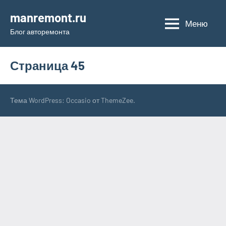
Перейти
manremont.ru
к
Меню
Блог авторемонта
содержимому
Страница 45
Тема WordPress: Occasio от ThemeZee.