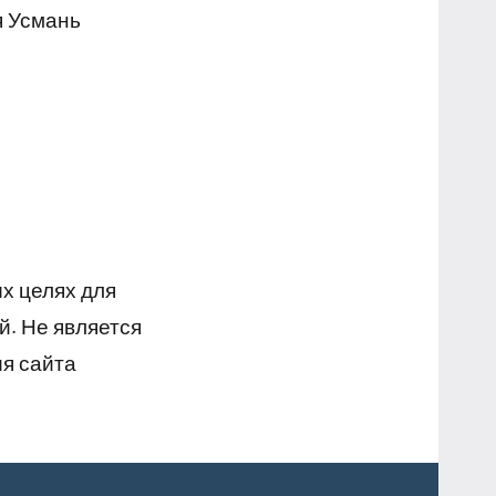
я Усмань
х целях для
й. Не является
я сайта