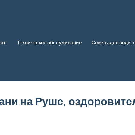
онт
Техническое обслуживание
Советы для водит
бани на Руше, оздоровит