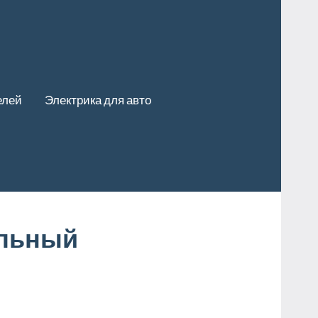
елей
Электрика для авто
ельный