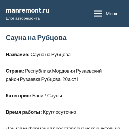
Перейти
manremont.ru
к
Меню
Блог авторемонта
содержимому
Сауна на Рубцова
Название:
Сауна на Рубцова
Страна:
Республика Мордовия Рузаевский
район Рузаевка Рубцова, 20а ст1
Категория:
Бани / Сауны
Время работы:
Круглосуточно
Данная информация представлена исключительно