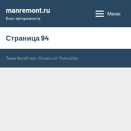
Перейти
manremont.ru
к
Меню
Блог авторемонта
содержимому
Страница 94
Тема WordPress: Occasio от ThemeZee.