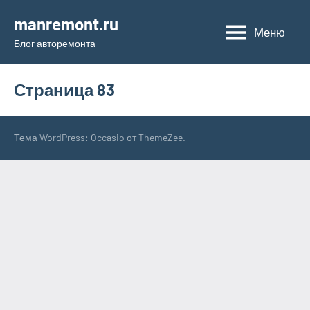
Перейти
manremont.ru
к
Меню
Блог авторемонта
содержимому
Страница 83
Тема WordPress: Occasio от ThemeZee.