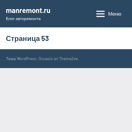
Перейти
manremont.ru
к
Меню
Блог авторемонта
содержимому
Страница 53
Тема WordPress: Occasio от ThemeZee.