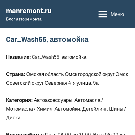
Перейти
manremont.ru
к
Меню
Блог авторемонта
содержимому
Car_Wash55, автомойка
Название:
Car_Wash55, автомойка
Страна:
Омская область Омск городской округ Омск
Советский округ Северная 4-я улица, 9а
Категория:
Автоаксессуары, Автомасла /
Мотомасла / Химия, Автомойки, Детейлинг, Шины /
Диски
Время работы:
Пн: с 08:00 до 21:00, Вт: с 08:00 до