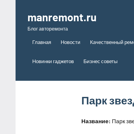
Перейти
к
manremont.ru
содержимому
Блог авторемонта
Главная
Новости
Качественный рем
Новинки гаджетов
Бизнес советы
Парк звез
Название:
Парк зве