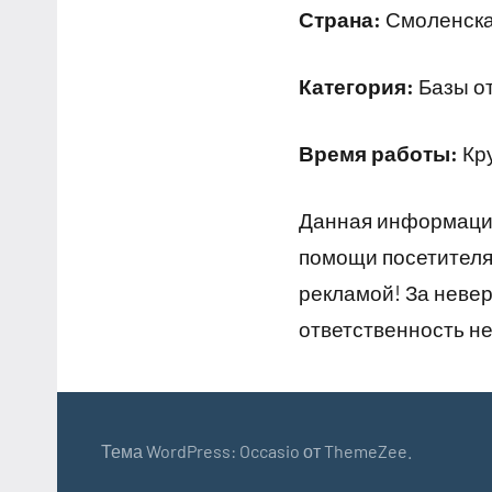
Страна:
Смоленская
Категория:
Базы от
Время работы:
Кр
Данная информация
помощи посетителям
рекламой! За неве
ответственность не
Тема WordPress: Occasio от ThemeZee.