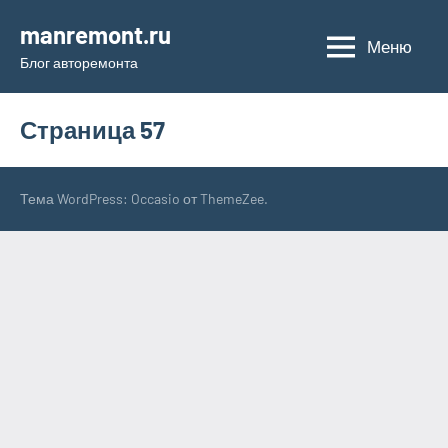
Перейти
manremont.ru
к
Меню
Блог авторемонта
содержимому
Страница 57
Тема WordPress: Occasio от ThemeZee.