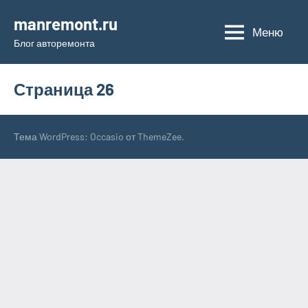
Перейти
manremont.ru
к
Меню
Блог авторемонта
содержимому
Страница 26
Тема WordPress: Occasio от ThemeZee.