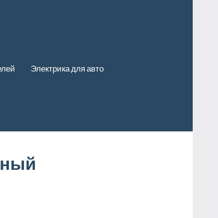
елей
Электрика для авто
чный