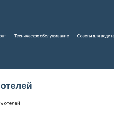
онт
Техническое обслуживание
Советы для водит
ь отелей
ть отелей