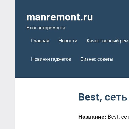
Перейти
к
manremont.ru
содержимому
Блог авторемонта
Главная
Новости
Качественный рем
Новинки гаджетов
Бизнес советы
Best, сет
Название:
Best, се