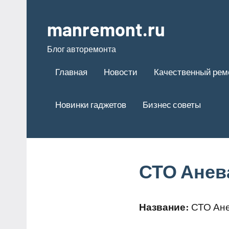
Перейти
к
manremont.ru
содержимому
Блог авторемонта
Главная
Новости
Качественный рем
Новинки гаджетов
Бизнес советы
СТО Анев
Название:
СТО Ан