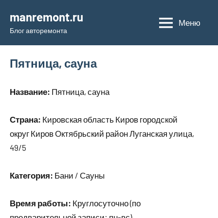
Перейти
manremont.ru
к
Меню
Блог авторемонта
содержимому
Пятница, сауна
Название:
Пятница, сауна
Страна:
Кировская область Киров городской
округ Киров Октябрьский район Луганская улица,
49/5
Категория:
Бани / Сауны
Время работы:
Круглосуточно (по
предварительной записи: пн-вс)