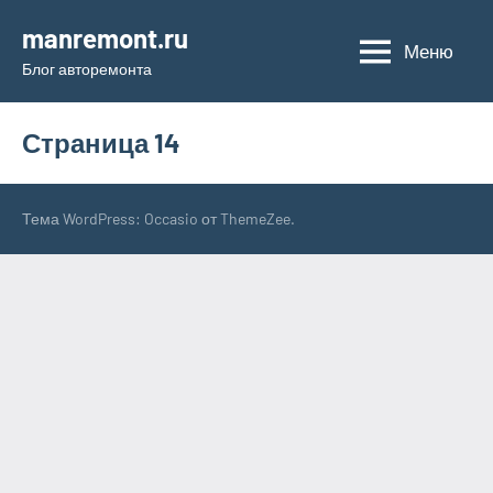
Перейти
manremont.ru
к
Меню
Блог авторемонта
содержимому
Страница 14
Тема WordPress: Occasio от ThemeZee.