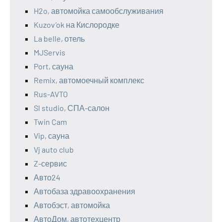
H2o, автомойка самообслуживания
Kuzov’ok на Кислородке
La belle, отель
MJServis
Port, сауна
Remix, автомоечный комплекс
Rus-AVTO
Sl studio, СПА-салон
Twin Cam
Vip, сауна
Vj auto club
Z-сервис
Авто24
Автобаза здравоохранения
Автобэст, автомойка
АвтоДом, автотехцентр