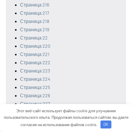
Страница 216
Страница 217
Страница 218
Страница 219
Страница 22
Страница 220
Страница 221
Страница 222
Страница 223
Страница 224
Страница 225
Страница 226
Страница 227
Этот веб-сайт использует файлы cookie для улучшения
Страница 228
пользовательского опыта. Продолжая пользоваться сайтом, вы даете
Страница 229
согласие на использование файлов cookie.
OK
Страница 23