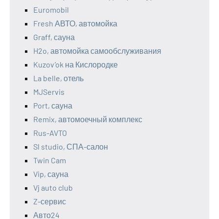
Euromobil
Fresh АВТО, автомойка
Graff, сауна
H2o, автомойка самообслуживания
Kuzov’ok на Кислородке
La belle, отель
MJServis
Port, сауна
Remix, автомоечный комплекс
Rus-AVTO
Sl studio, СПА-салон
Twin Cam
Vip, сауна
Vj auto club
Z-сервис
Авто24