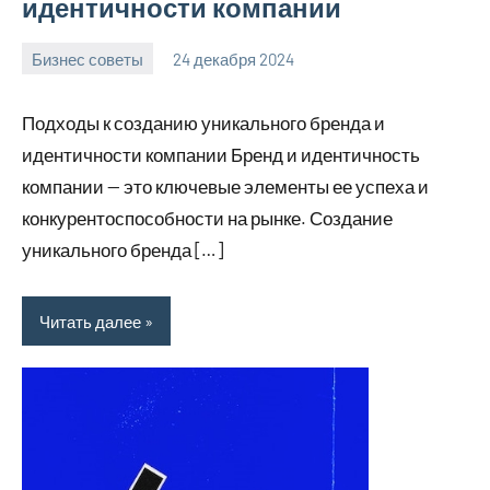
идентичности компании
Бизнес советы
24 декабря 2024
manremont_ru
Нет
комментариев
Подходы к созданию уникального бренда и
идентичности компании Бренд и идентичность
компании — это ключевые элементы ее успеха и
конкурентоспособности на рынке. Создание
уникального бренда […]
Читать далее