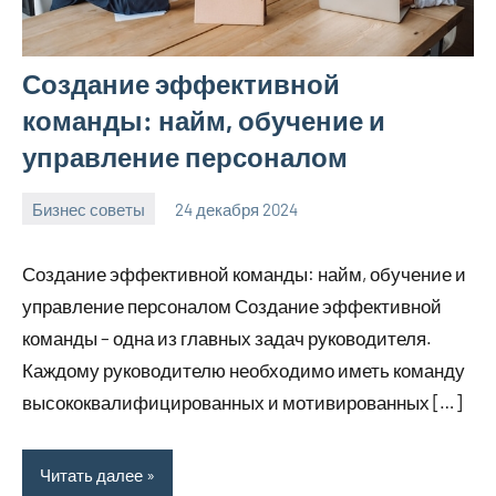
Создание эффективной
команды: найм, обучение и
управление персоналом
Бизнес советы
24 декабря 2024
manremont_ru
Нет
комментариев
Создание эффективной команды: найм, обучение и
управление персоналом Создание эффективной
команды – одна из главных задач руководителя.
Каждому руководителю необходимо иметь команду
высококвалифицированных и мотивированных […]
Читать далее