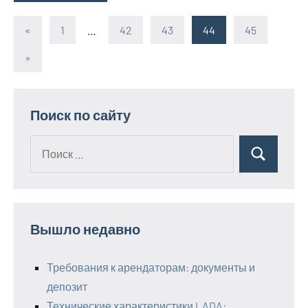
«
Предыдущие
1
…
42
43
44
45
Пагинация
записи
Следующие
»
записей
записи
Поиск по сайту
Поиск
Поиск
для:
Вышло недавно
Требования к арендаторам: документы и
депозит
Технические характеристики LADA: