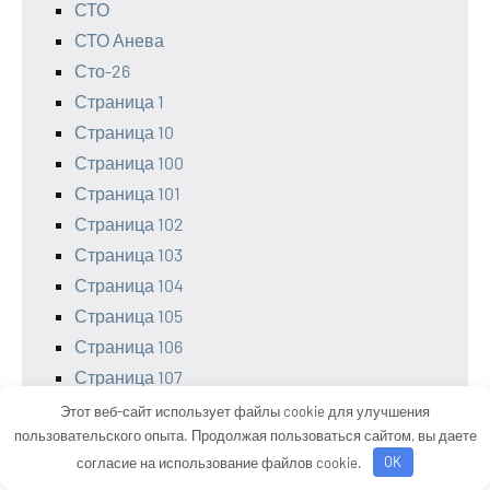
СТО
СТО Анева
Сто-26
Страница 1
Страница 10
Страница 100
Страница 101
Страница 102
Страница 103
Страница 104
Страница 105
Страница 106
Страница 107
Страница 108
Этот веб-сайт использует файлы cookie для улучшения
пользовательского опыта. Продолжая пользоваться сайтом, вы даете
Страница 109
согласие на использование файлов cookie.
OK
Страница 11