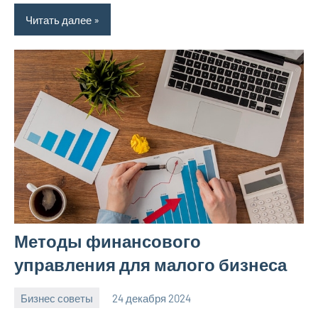
Читать далее
Методы финансового
управления для малого бизнеса
Бизнес советы
24 декабря 2024
manremont_ru
Нет