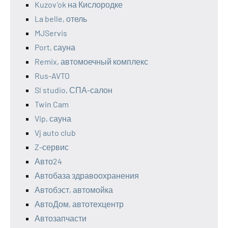
Kuzov’ok на Кислородке
La belle, отель
MJServis
Port, сауна
Remix, автомоечный комплекс
Rus-AVTO
Sl studio, СПА-салон
Twin Cam
Vip, сауна
Vj auto club
Z-сервис
Авто24
Автобаза здравоохранения
Автобэст, автомойка
АвтоДом, автотехцентр
Автозапчасти