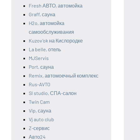
Fresh АВТО, автомойка
Graff, сауна
H2o, автомойка
самообслуживания
Kuzov’ok на Кислородке
La belle, отель
MJServis
Port, сауна
Remix, автомоечный комплекс
Rus-AVTO
Sl studio, СПА-салон
Twin Cam
Vip, сауна
Vj auto club
Z-сервис
Авто24