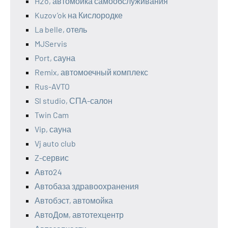
H2o, автомойка самообслуживания
Kuzov’ok на Кислородке
La belle, отель
MJServis
Port, сауна
Remix, автомоечный комплекс
Rus-AVTO
Sl studio, СПА-салон
Twin Cam
Vip, сауна
Vj auto club
Z-сервис
Авто24
Автобаза здравоохранения
Автобэст, автомойка
АвтоДом, автотехцентр