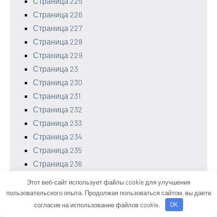
Страница 225
Страница 226
Страница 227
Страница 228
Страница 229
Страница 23
Страница 230
Страница 231
Страница 232
Страница 233
Страница 234
Страница 235
Страница 236
Страница 237
Этот веб-сайт использует файлы cookie для улучшения
Страница 238
пользовательского опыта. Продолжая пользоваться сайтом, вы даете
Страница 239
согласие на использование файлов cookie.
OK