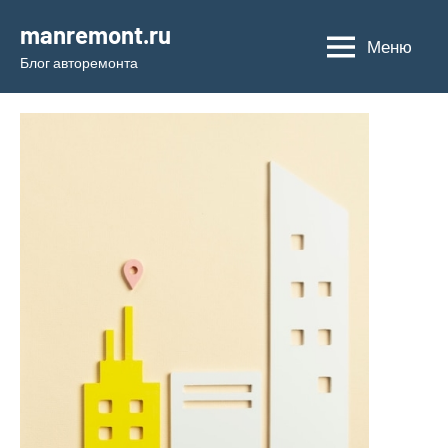
Перейти
manremont.ru
к
Меню
Блог авторемонта
содержимому