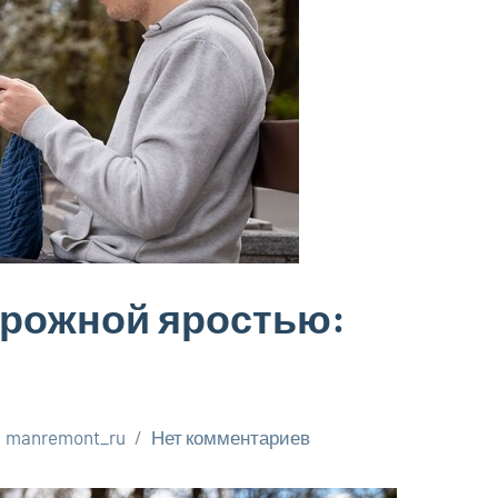
орожной яростью:
manremont_ru
Нет комментариев