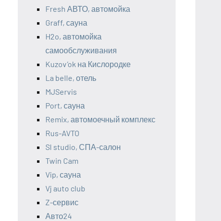
Fresh АВТО, автомойка
Graff, сауна
H2o, автомойка
самообслуживания
Kuzov’ok на Кислородке
La belle, отель
MJServis
Port, сауна
Remix, автомоечный комплекс
Rus-AVTO
Sl studio, СПА-салон
Twin Cam
Vip, сауна
Vj auto club
Z-сервис
Авто24