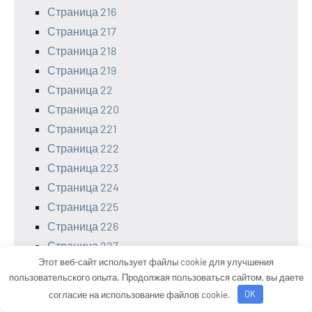
Страница 216
Страница 217
Страница 218
Страница 219
Страница 22
Страница 220
Страница 221
Страница 222
Страница 223
Страница 224
Страница 225
Страница 226
Страница 227
Этот веб-сайт использует файлы cookie для улучшения
Страница 228
пользовательского опыта. Продолжая пользоваться сайтом, вы даете
Страница 229
согласие на использование файлов cookie.
OK
Страница 23