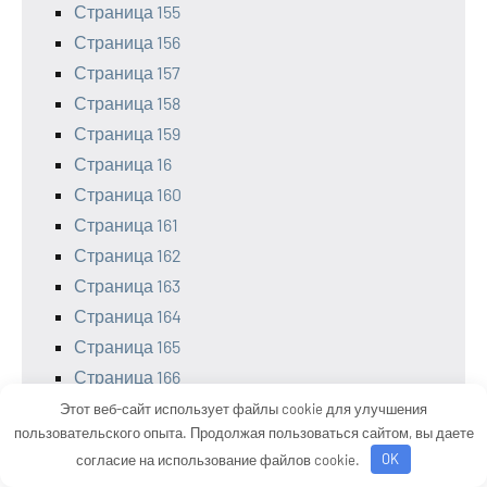
Страница 155
Страница 156
Страница 157
Страница 158
Страница 159
Страница 16
Страница 160
Страница 161
Страница 162
Страница 163
Страница 164
Страница 165
Страница 166
Страница 167
Этот веб-сайт использует файлы cookie для улучшения
пользовательского опыта. Продолжая пользоваться сайтом, вы даете
Страница 168
согласие на использование файлов cookie.
OK
Страница 169