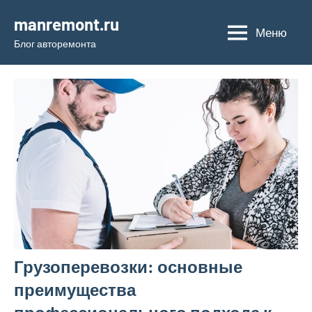
Перейти
manremont.ru
к
Меню
Блог авторемонта
содержимому
Грузоперевозки: основные
преимущества