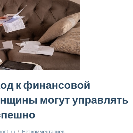
од к финансовой
енщины могут управлять
спешно
ont_ru
Нет комментариев