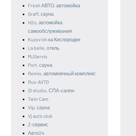
Fresh АВТО, автомойка
Graff, сауна
H2o, автомойка
самообслуживания
Kuzov’ok на Кислородке
La belle, отель
MJServis
Port, сауна
Remix, автомоечный комплекс
Rus-AVTO
Sl studio, СПА-салон
Twin Cam
Vip, сауна
Vj auto club
Z-сервис
Авто24