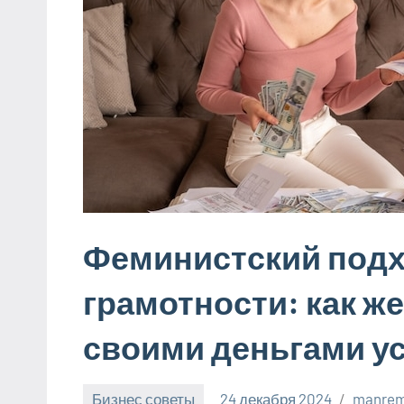
Феминистский подх
грамотности: как ж
своими деньгами у
Бизнес советы
24 декабря 2024
manrem