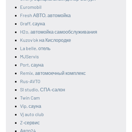
Euromobil
Fresh АВТО, автомойка
Graff, сауна
H2o, автомойка самообслуживания
Kuzov’ok на Кислородке
La belle, отель
MJServis
Port, сауна
Remix, автомоечный комплекс
Rus-AVTO
Sl studio, СПА-салон
Twin Cam
Vip, сауна
Vj auto club
Z-сервис
Авто24