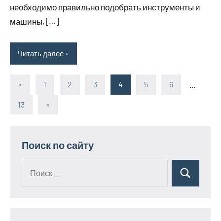
необходимо правильно подобрать инструменты и
машины, […]
Читать далее
«
Предыдущие
1
2
3
4
5
6
…
Пагинация
записи
13
Следующие
»
записей
записи
Поиск по сайту
Поиск
Поиск
для: