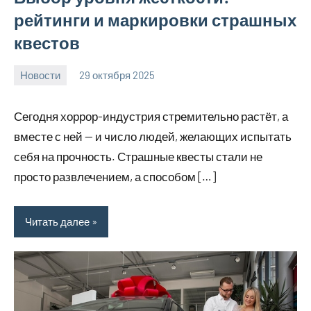
рейтинги и маркировки страшных
квестов
Новости
29 октября 2025
Avtor
Нет
комментариев
Сегодня хоррор-индустрия стремительно растёт, а
вместе с ней — и число людей, желающих испытать
себя на прочность. Страшные квесты стали не
просто развлечением, а способом […]
Читать далее