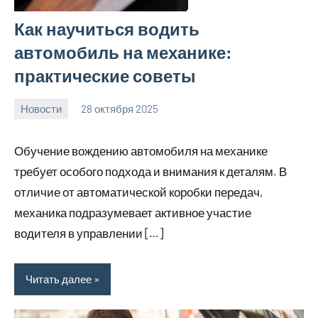
Как научиться водить
автомобиль на механике:
практические советы
Новости
28 октября 2025
Avtor
Нет
комментариев
Обучение вождению автомобиля на механике
требует особого подхода и внимания к деталям. В
отличие от автоматической коробки передач,
механика подразумевает активное участие
водителя в управлении […]
Читать далее