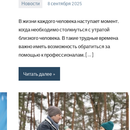
Новости
8 сентября 2025
Avtor
Нет
комментариев
В жизни каждого человека наступает момент,
когда необходимо столкнуться с утратой
близкого человека. В такие трудные времена
важно иметь возможность обратиться за
помощью к профессионалам, […]
Читать далее