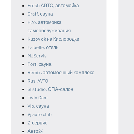
Fresh АВТО, автомойка
Graff, сауна
H2o, автомойка
самообслуживания
Kuzov’ok на Кислородке
La belle, отель
MJServis
Port, сауна
Remix, автомоечный комплекс
Rus-AVTO
Sl studio, СПА-салон
Twin Cam
Vip, сауна
Vj auto club
Z-сервис
Авто24