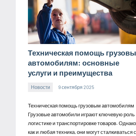
Техническая помощь грузов
автомобилям: основные
услуги и преимущества
Новости
9 сентября 2025
Avtor
Нет
комментариев
Техническая помощь грузовым автомобилям
Грузовые автомобили играют ключевую роль 
логистике и транспортировке товаров. Однако
как и любая техника, они могут сталкиваться 