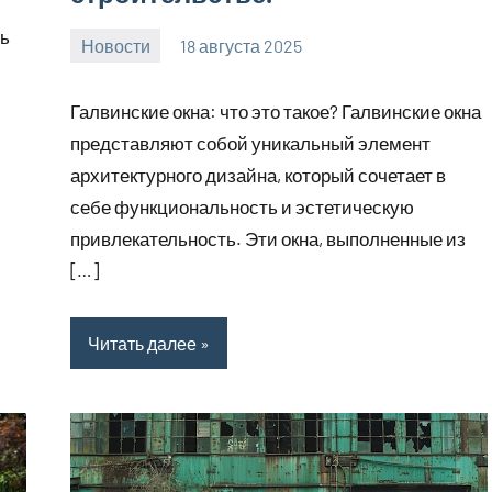
ть
Новости
18 августа 2025
Avtor
Нет
комментариев
Галвинские окна: что это такое? Галвинские окна
представляют собой уникальный элемент
архитектурного дизайна, который сочетает в
себе функциональность и эстетическую
привлекательность. Эти окна, выполненные из
[…]
Читать далее