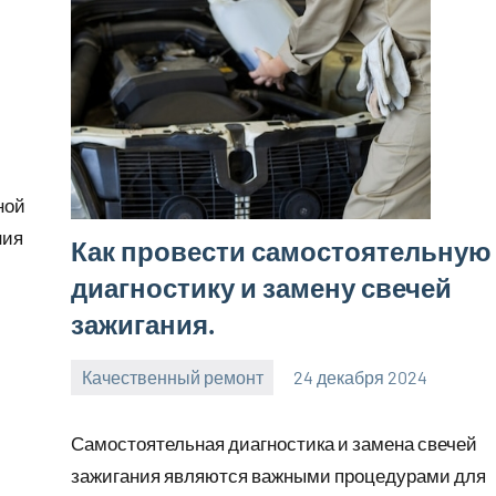
ной
ния
Как провести самостоятельную
диагностику и замену свечей
зажигания.
Качественный ремонт
24 декабря 2024
manremont_ru
Нет
комментариев
Самостоятельная диагностика и замена свечей
зажигания являются важными процедурами для