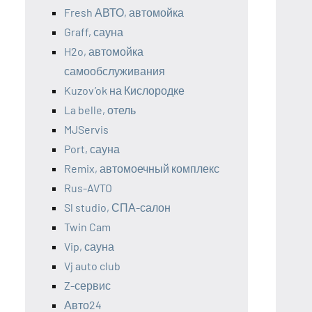
Fresh АВТО, автомойка
Graff, сауна
H2o, автомойка
самообслуживания
Kuzov’ok на Кислородке
La belle, отель
MJServis
Port, сауна
Remix, автомоечный комплекс
Rus-AVTO
Sl studio, СПА-салон
Twin Cam
Vip, сауна
Vj auto club
Z-сервис
Авто24