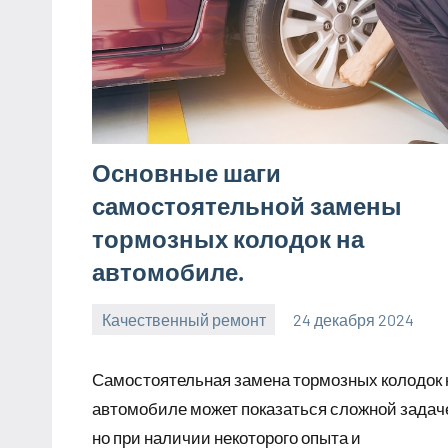
Основные шаги
самостоятельной замены
тормозных колодок на
автомобиле.
Качественный ремонт
24 декабря 2024
manremont_ru
Нет
комментариев
Самостоятельная замена тормозных колодок 
автомобиле может показаться сложной задач
но при наличии некоторого опыта и